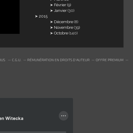
Février
(9)
Janvier
(30)
2015
Décembre
(8)
Novembre
(39)
Octobre
(140)
BUS
C.G.U.
RÉMUNÉRATION EN DROITS D'AUTEUR
OFFRE PREMIUM
ien Witecka