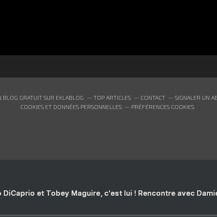
FONS ÉCRAN ET CALENDRIER
 BLOG GRATUIT SUR EKLABLOG
TOP ARTICLES
CONTACT
SIGNALER UN A
COOKIES ET DONNÉES PERSONNELLES
PRÉFÉRENCES COOKIES
 DiCaprio et Tobey Maguire, c'est lui ! Rencontre avec Dam