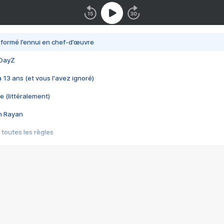
nsformé l’ennui en chef-d’œuvre
 DayZ
 a 13 ans (et vous l'avez ignoré)
e (littéralement)
im Rayan
 toutes les règles
s les jeux vidéo
us choquant de Rockstar ? - Le scandale BULLY
e plus moche de Steam
du RÊVE tourne au CAUCHEMAR
pendant 8 heures